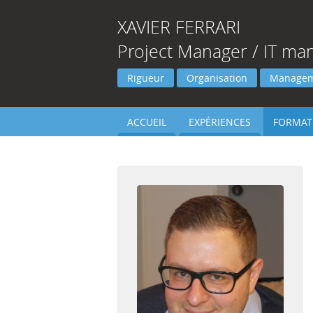
XAVIER
FERRARI
Project Manager / IT ma
Rigueur
Organisation
Manage
ACCUEIL
EXPÉRIENCES
FORMAT