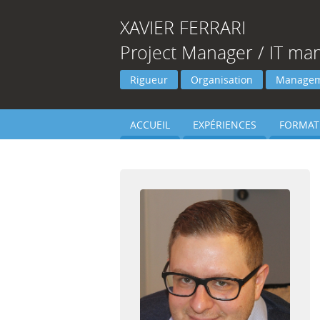
XAVIER
FERRARI
Project Manager / IT ma
Rigueur
Organisation
Manage
ACCUEIL
EXPÉRIENCES
FORMAT